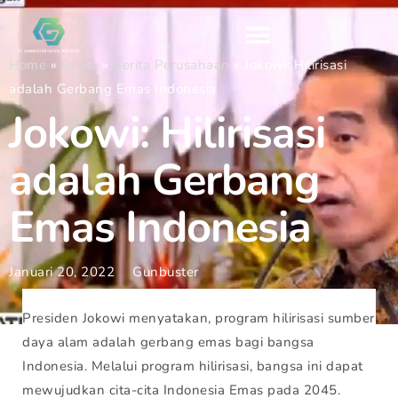
Home
»
Berita
»
Berita Perusahaan
»
Jokowi: Hilirisasi
adalah Gerbang Emas Indonesia
Jokowi: Hilirisasi
adalah Gerbang
Emas Indonesia
Januari 20, 2022
Gunbuster
Presiden Jokowi menyatakan, program hilirisasi sumber
daya alam adalah gerbang emas bagi bangsa
Indonesia. Melalui program hilirisasi, bangsa ini dapat
mewujudkan cita-cita Indonesia Emas pada 2045.