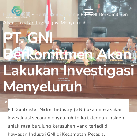
Home
»
新闻
»
Berita Perusahaan
»
PT. GNI Berkomitmen
Akan Lakukan Investigasi Menyeluruh
PT. GNI
Berkomitmen Akan
Lakukan Investigasi
Menyeluruh
January 24, 2023
Gunbuster
PT Gunbuster Nickel Industry (GNI) akan melakukan
investigasi secara menyeluruh terkait dengan insiden
unjuk rasa berujung kerusuhan yang terjadi di
Kawasan Industri GNI di Kecamatan Petasia,