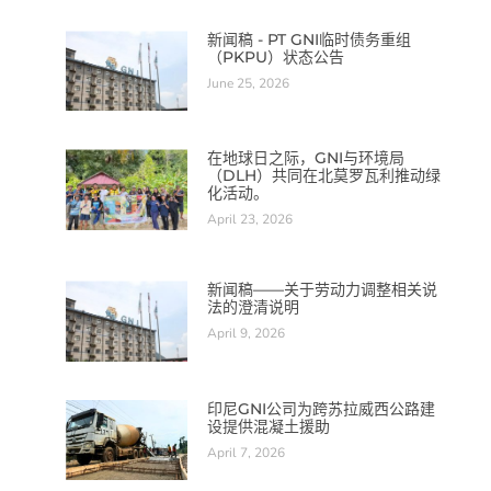
新闻稿 - PT GNI临时债务重组
（PKPU）状态公告
June 25, 2026
在地球日之际，GNI与环境局
（DLH）共同在北莫罗瓦利推动绿
化活动。
April 23, 2026
新闻稿——关于劳动力调整相关说
法的澄清说明
April 9, 2026
印尼GNI公司为跨苏拉威西公路建
设提供混凝土援助
April 7, 2026