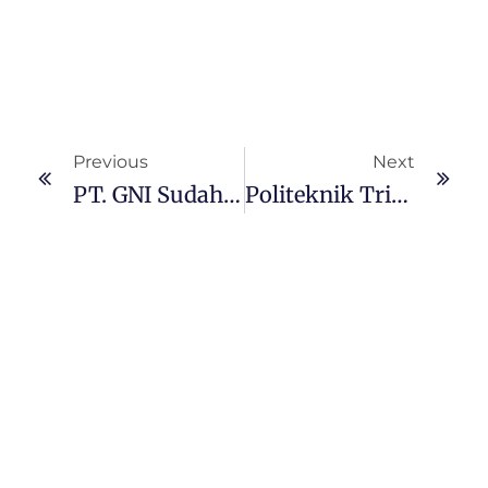
Previous
Next
PT. GNI Sudah Kondusif, Hari Ini Perusahaan Memulai Beroperasi
Politeknik Tridaya Virtu Morosi Gandeng Perusahaan Smelter Dalam Upaya Penyerapan Lulusan Sarjana Terapan