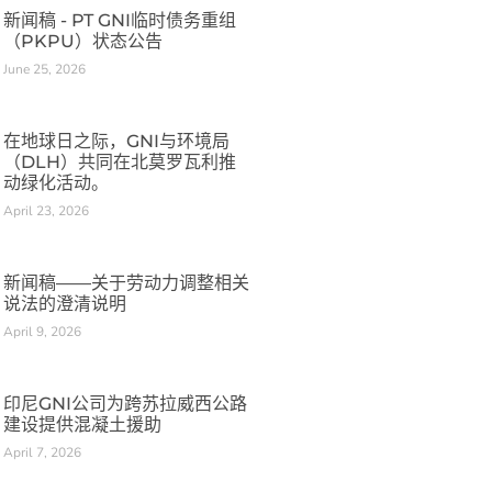
新闻稿 - PT GNI临时债务重组
（PKPU）状态公告
June 25, 2026
在地球日之际，GNI与环境局
（DLH）共同在北莫罗瓦利推
动绿化活动。
April 23, 2026
新闻稿——关于劳动力调整相关
说法的澄清说明
April 9, 2026
印尼GNI公司为跨苏拉威西公路
建设提供混凝土援助
April 7, 2026