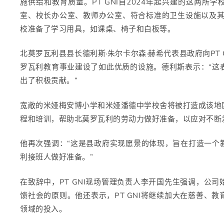
施供给和教育质量。PT GNI自2024年起兴建的这两所
室、校长办公室、教师办公室、符合标准的卫生设施以及其他
校准备了学习用具，如课桌、椅子和白板等。
北莫罗瓦利县县长德利斯·朱尔卡尔森·赫希代表县政府向PT
罗瓦利教育事业建设了如此优质的设施。德利斯表示：“这
出了积极贡献。”
宽敞的米娅梅安博小学和米娅潘德中学校舍将被打造成该地
程和培训，帮助北莫罗瓦利的劳动力做好准备，以应对不断
他再次强调：“这是县政府实现愿景的体现，旨在打造一个
利接班人做好准备。”
在致辞中，PT GNI现场管理负责人李开国先生强调，公
馈社会的原则。他还表示，PT GNI将继续加大在慈善、
领域的投入。