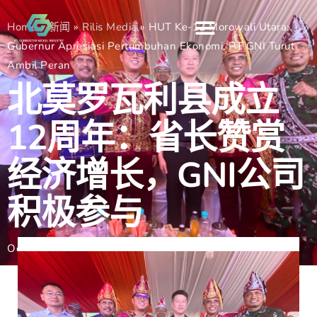
Home
»
新闻
»
Rilis Media
»
HUT Ke-12 Morowali Utara:
Gubernur Apresiasi Pertumbuhan Ekonomi, PT GNI Turut
Ambil Peran
北莫罗瓦利县成立
12周年：省长赞赏
经济增长，GNI公司
积极参与
October 23, 2025
Gunbuster