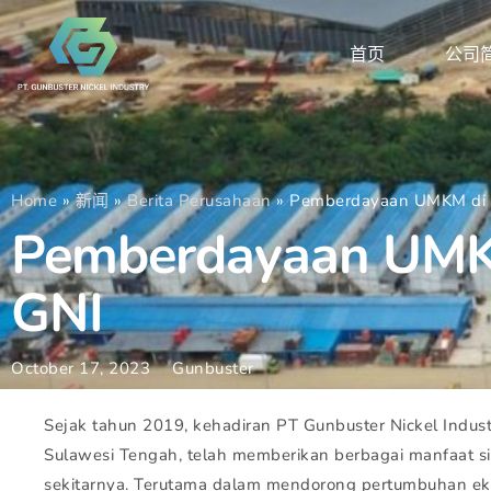
首页
公司
Home
»
新闻
»
Berita Perusahaan
»
Pemberdayaan UMKM di 
Pemberdayaan UMKM
GNI
October 17, 2023
Gunbuster
Sejak tahun 2019, kehadiran PT Gunbuster Nickel Indust
Sulawesi Tengah, telah memberikan berbagai manfaat s
sekitarnya. Terutama dalam mendorong pertumbuhan eko