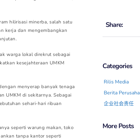
m hilirisasi minerba, salah satu
Share:
gan kerja dan mengembangkan
anjutan.
yak warga lokal direkrut sebagai
gkatkan kesejahteraan UMKM
Categories
Rilis Media
a dengan menyerap banyak tenaga
Berita Perusah
an UMKM di sekitarnya. Sebagai
企业社会责任
butuhan sehari-hari ribuan
More Posts
anya seperti warung makan, toko
bankan tanpa kantor seperti