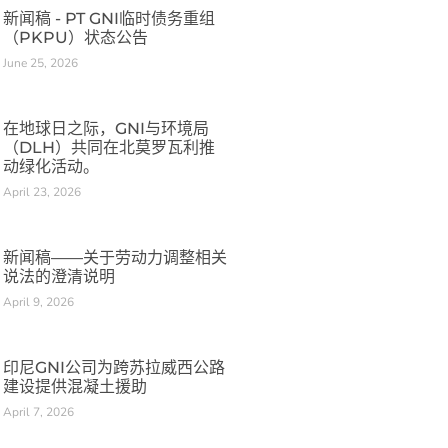
新闻稿 - PT GNI临时债务重组
（PKPU）状态公告
June 25, 2026
在地球日之际，GNI与环境局
（DLH）共同在北莫罗瓦利推
动绿化活动。
April 23, 2026
新闻稿——关于劳动力调整相关
说法的澄清说明
April 9, 2026
印尼GNI公司为跨苏拉威西公路
建设提供混凝土援助
April 7, 2026