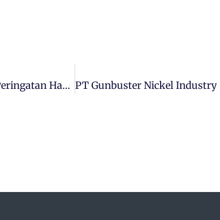
Kontribusi Karyawan Perempuan Dalam Peringatan Hari Perempuan Internasional Di PT GNI