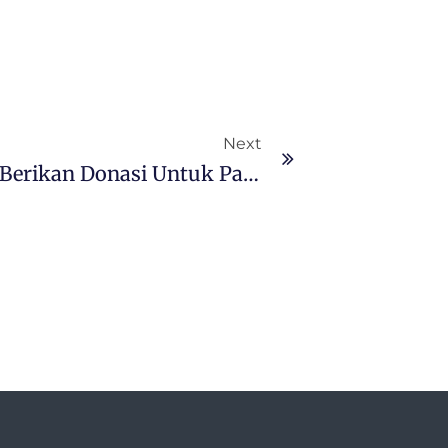
Next
PT Gunbuster Nickel Industry Berikan Donasi Untuk Panti Asuhan Di Morowali Utara