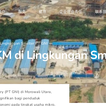
简介
服务
信息
企业社会责任
联系
Lingkungan Smelter PT GNI
 di Lingkungan Sme
ry (PT GNI) di Morowali Utara,
ignifikan bagi penduduk
nomi pada tingkat usaha mikro,