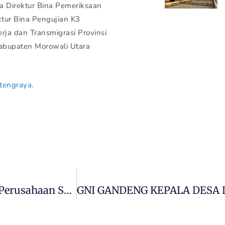
a Direktur Bina Pemeriksaan
ktur Bina Pengujian K3
ja dan Transmigrasi Provinsi
Kabupaten Morowali Utara
ltengraya
.
Politeknik Tridaya Virtu Morosi Gandeng Perusahaan Smelter Dalam Upaya Penyerapan Lulusan Sarjana Terapan