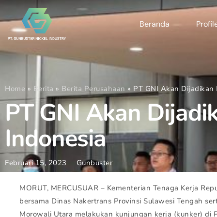
Beranda
Profil
Home
»
Berita
»
Berita Perusahaan
»
PT GNI Akan Dijadikan 
PT GNI Akan Dijadik
Indonesia
Februari 15, 2023
Gunbuster
MORUT, MERCUSUAR – Kementerian Tenaga Kerja Republ
bersama Dinas Nakertrans Provinsi Sulawesi Tengah ser
Morowali Utara melakukan kunjungan kerja (kunker) di P