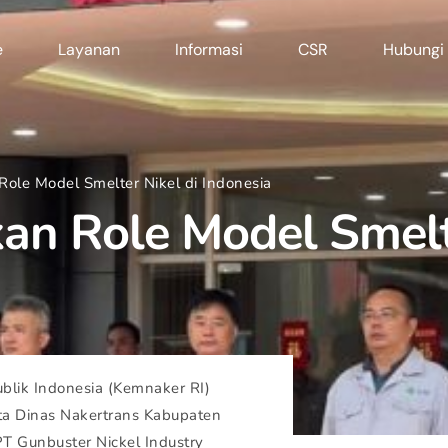
e
Layanan
Informasi
CSR
Hubungi
Role Model Smelter Nikel di Indonesia
an Role Model Smelt
ik Indonesia (Kemnaker RI)
ta Dinas Nakertrans Kabupaten
T Gunbuster Nickel Industry