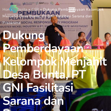
Home
»
Berita
»
CSR
»
Dukung Pemberdayaan Kelompok
Menjahit Desa Bunta, PT GNI Fasilitasi Sarana dan
Prasarana
Dukung
Pemberdayaan
Kelompok Menjahit
Desa Bunta, PT
GNI Fasilitasi
Sarana dan