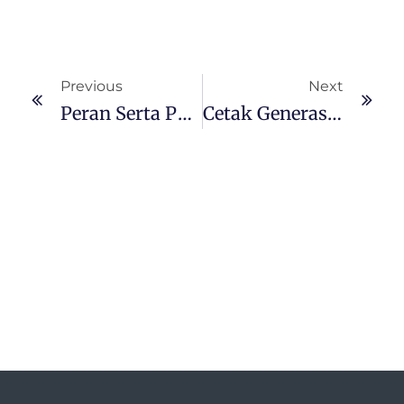
Previous
Next
Peran Serta PT GNI Dalam Pembangunan Masjid Di Desa Bunta
Cetak Generasi Muda Unggul, PT GNI Berikan Beasiswa Ke Masyarakat Sekitar Industri