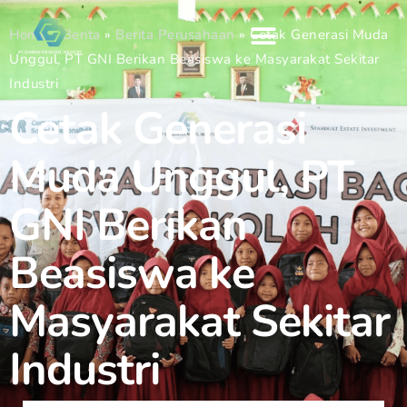
Home
»
Berita
»
Berita Perusahaan
»
Cetak Generasi Muda
Unggul, PT GNI Berikan Beasiswa ke Masyarakat Sekitar
Industri
Cetak Generasi
Muda Unggul, PT
GNI Berikan
Beasiswa ke
Masyarakat Sekitar
Industri