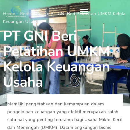
Home
»
Berita
»
CSR
»
PT GNI Beri Pelatihan UMKM Kelola
Keuangan Usaha
PT GNI Beri
Pelatihan UMKM
Kelola Keuangan
Usaha
Oktober 16, 2024
Gunbuster
Memiliki pengetahuan dan kemampuan dalam
pengelolaan keuangan yang efektif merupakan salah
satu hal yang penting terutama bagi Usaha Mikro, Kecil
dan Menengah (UMKM). Dalam lingkungan bisnis