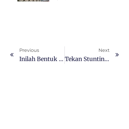
Previous
Next
Inilah Bentuk Kepedulian PT GNI Di Hari Perempuan Internasiona
Tekan Stunting, PT GNI Dan PT SEI Berikan Makanan Tambahan Dan Kebun Gizi Untuk Balita Dan Ibu Hamil